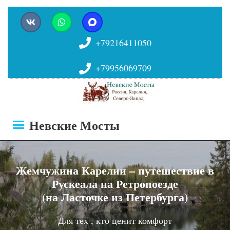
+79216411050
+79956069709
Невские Мосты
Жемчужина Карелии – путешествие в
Рускеала на Ретропоезде
(на Ласточке из Петербурга)
Для тех , кто ценит комфорт