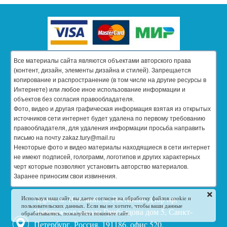
Все материалы сайта являются объектами авторского права
(контент, дизайн, элементы дизайна и стилей). Запрещается
копирование и распространение (в том числе на другие ресурсы в
Интернете) или любое иное использование информации и
объектов без согласия правообладателя.
Фото, видео и другая графическая информация взятая из открытых
источников сети интернет будет удалена по первому требованию
правообладателя, для удаления информации просьба направить
письмо на почту zakaz.tury@mail.ru
Некоторые фото и видео материалы находящиеся в сети интернет
не имеют подписей, голограмм, логотипов и других характерных
черт которые позволяют установить авторство материалов.
Заранее приносим свои извинения.
Адрес: м. Невский, м. Гостиный двор пр,
Используя наш сайт, вы даете согласие на обработку файлов cookie и
пользовательских данных. Если вы не хотите, чтобы ваши данные
Набережная канала Грибоедова дом 5, Санкт-
обрабатывались, пожалуйста покиньте сайт.
Петербург, Россия, 191186, офис 520,