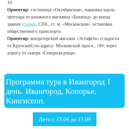
10
Ориентир:
гостиница «Октябрьская», парковка вдоль
тротуара от книжного магазина «Буквоед» до конца
здания
(схема)
, СПб., ст. м. «Московская», остановка
общественного транспорта
Ориентир:
кондитерский магазин «Эстафета» (сладости
от Крупской) по адресу: Московский просп., 189, через
дорогу от сквера «Северная роща»
Программа тура в Ивангород 1
день. Ивангород, Копорье,
Кингисепп.
Лето с 15.04 до 15.09