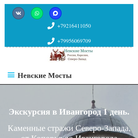
+79216411050
+79956069709
Невские Мосты
Экскурсия в Ивангород 1 день.
Каменные стражи Северо-Запада,
от Копорья до Ивангорода