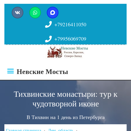
+79216411050
+79956069709
Невские Мосты
Тихвинские монастыри: тур к
чудотворной иконе
В Тихвин на 1 день из Петербурга
Главная страница
›
Лен. область
›