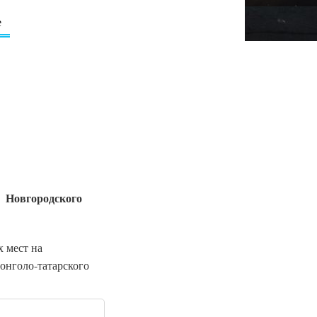
е
Новгородского
м
х мест на
онголо-татарского