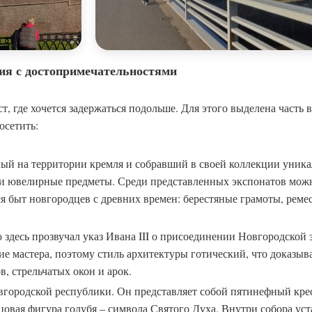
ния с достопримечательностями
, где хочется задержаться подольше. Для этого выделена часть 
осетить:
ный на территории кремля и собравший в своей коллекции уник
 и ювелирные предметы. Среди представленных экспонатов мож
я быт новгородцев с древних времен: берестяные грамоты, реме
 здесь прозвучал указ Ивана III о присоединении Новгородской 
е мастера, поэтому стиль архитектуры готический, что доказыв
, стрельчатых окон и арок.
вгородской республики. Он представляет собой пятинефный кр
цовая фигура голубя – символа Святого Духа. Внутри собора ус