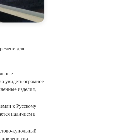
времени для
альные
но увидеть огромное
сленные изделия,
земли к Русскому
ается наличием в
естово-купольный
тановлено три