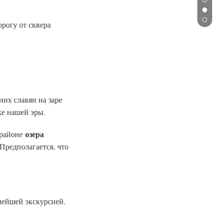
орогу от сквера
их славян на заре
еке нашей эры.
озера
 районе
Предполагается, что
нейшей экскурсией.