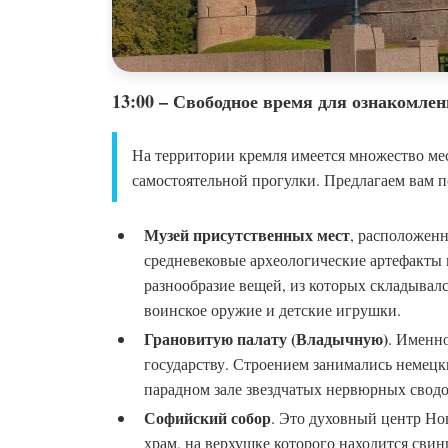
13:00 – Свободное время для ознакомле
На территории кремля имеется множество мест
самостоятельной прогулки. Предлагаем вам п
Музей присутственных мест
, расположен
средневековые археологические артефакты
разнообразие вещей, из которых складывалс
воинское оружие и детские игрушки.
Грановитую палату (Владычную)
. Именно
государству. Строением занимались немецки
парадном зале звездчатых нервюрных сводов
Софийский собор
. Это духовный центр Но
храм, на верхушке которого находится свин