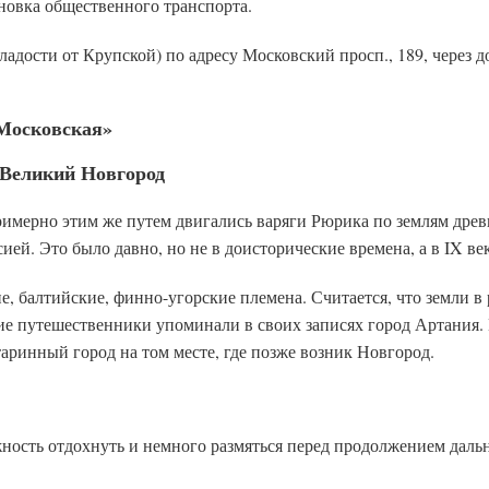
ановка общественного транспорта.
адости от Крупской) по адресу Московский просп., 189, через д
«Московская»
в Великий Новгород
мерно этим же путем двигались варяги Рюрика по землям древн
сией. Это было давно, но не в доисторические времена, а в IX в
, балтийские, финно-угорские племена. Считается, что земли в
кие путешественники упоминали в своих записях город Артания. 
таринный город на том месте, где позже возник Новгород.
жность отдохнуть и немного размяться перед продолжением даль