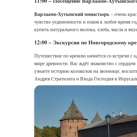
11:00 – Посещение Варлаамо-Хутынског
Варлаамо-Хутынский монастырь
– очень кра
чувство уединенности и покоя в любое время г
купить натурального молока, хлеба, масла и вк
12:00 – Экскурсия по Новгородскому к
Путешествие по кремлю начнётся со встречи с 
мире древности. Вас ждёт знакомство с сердце
узнаете историю колоколов на звоннице, восхи
Андрея Стратилата и Входа Господня в Иерусал