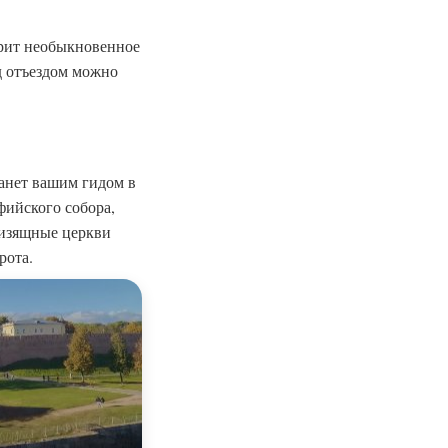
арит необыкновенное
д отъездом можно
танет вашим гидом в
фийского собора,
 изящные церкви
рота.