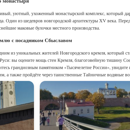
о монастыря
сивый, уютный, ухоженный монастырский комплекс, который д
ода. Один из шедевров новгородской архитектуры XV века. Пере
уснейшие маковые булочки местного производства.
ремлю с посадником Сбыславом
одним из уникальных жителей Новгородского кремля, который с
м Руси: вы оцените мощь стен Кремля, благоговейную тишину Со
титесь грандиозным памятником «Тысячелетие России», увидите
им, а также пройдёте через таинственные Тайничные водяные во