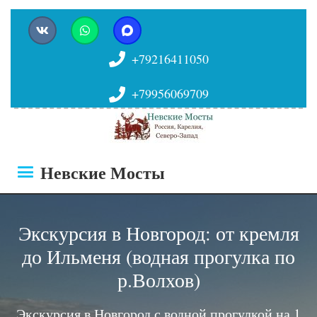
+79216411050
+79956069709
Невские Мосты
Экскурсия в Новгород: от кремля
до Ильменя (водная прогулка по
р.Волхов)
Экскурсия в Новгород с водной прогулкой на 1